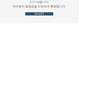
시기 바랍니다.
여러분의 발걸음을 따뜻하게 환영합니다.
DONATE
OFFICE HOURS
Office Hours
Monday-Sunday: 9:00 AM-5:00 PM
Sunday Sermon: 11:00 AM -1:00 PM
ADDRESS
6601 N. 3rd Street
Philadelphia, PA 19126
(215) 924-4488
kwanumsa93@gmail.com
CONTACT US
관음사의 사명과 활동에 대해 더 알고 싶으시거나 직접 참
여하시려면 언제든지 연락해 주세요.